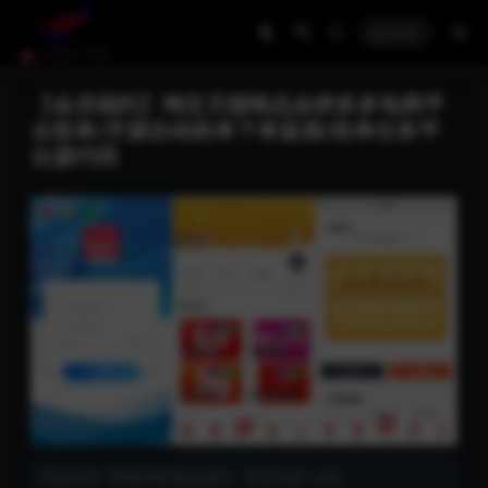
登录
【会员福利】淘宝天猫唯品会拼多多电商平
台抢单/开源自动抢单下单返佣/抢单任务平
台源代码
资源分类:
商城淘客精品源码
浏览热度: (49)