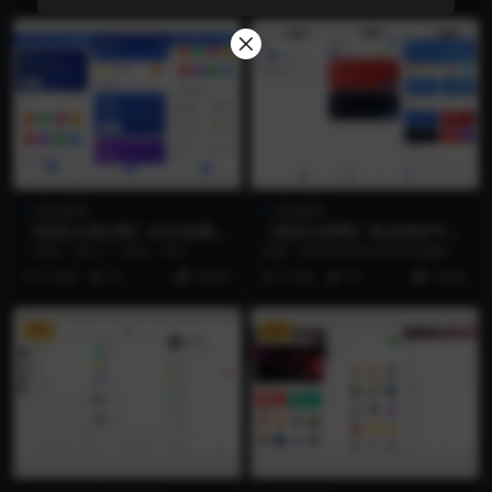
其他源码
其他源码
【埃及兄弟记售】2026全新零
【埃及兄弟寄】售全球多平台
使用多语言量化智能投资系统-
视频任务系统源码 – 全开源 |
– 前端：Vue 3 – 后端：PHP – ...
这是一套全新开发的全球化视频任
前后端全功能独家源码
多语言 | VIP升级 | 2026新版
务系统源代码，支持主流短视频和
5 月前
26
22000
5 月前
59
13000
社交媒体平台的任务模...
VIP
VIP