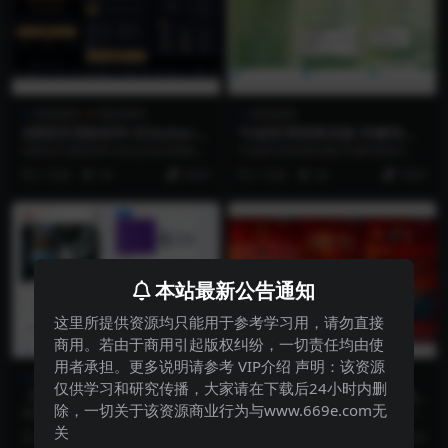
其他源码
精品源码
其他源码
6国语言贷款软件/后台php/前
TG监听系统商业版/关键词监
端uniapp/源码全开源
听/群监控/批量进群/后台可设
6国语言贷款软件/后台php/前端uni
TG监听系统商业版/关键词监听/群
置月卡充值/语言nodejs
app/源码全开源
监控/批量进群/后台可设置月卡充
2 月前
34
5000
2 月前
28
7000
值/语言nod...
本站最新公告通知
这里所提供资源均只能用于参考学习用，请勿直接
商用。若由于商用引起版权纠纷，一切责任均由使
用者承担。更多说明请参考 VIP介绍 声明：该资源
其他源码
其他源码
仅供学习和研究传播，大家请在下载后24小时内删
【代客出售】海外多语言医疗
【埃及兄弟代售】/海外14国
除，一切关于该资源商业行为与www.669e.com无
器械理财资金盘/后台php/前
语言电影投资理财系统 / 电影
海外多语言医疗器械理财资金盘/后
海外14国语言电影投资理财系统 /
端uniapp带源码
理财系统 / 后台 Node.js / 前
台php/前端uniapp带源码
电影理财系统 / 后台 Node.js / ...
关
3 月前
11
8888
5 月前
18
10000
端 React + TypeScript