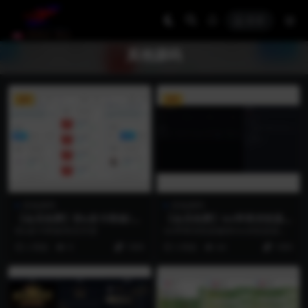
登录
其他源码
VIP
VIP
其他源码
其他源码
【会员免费】秒u发卡商城/前
【会员免费】ios苹果浏览器漏
后开源
洞/ios浏览器源码/多功能/苹
秒u发卡商城/前后开源
ios苹果浏览器漏洞/ios浏览器源码/
果漏洞源码
多功能/苹果漏洞源码
2 周前
9
1999
3 周前
64
1999