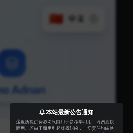
本站最新公告通知
这里所提供资源均只能用于参考学习用，请勿直接
商用。若由于商用引起版权纠纷，一切责任均由使