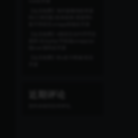
vue全开源
【会员免费】海外版嗨淘抢单源
码/订单匹配/抢单刷单/里面带6
套不同语言uniapp前端全开源
【会员免费】4国语言合约币币交
易所/后台php/手机端uinapp/pc
端vue/源码全开源
【会员免费】秒u发卡商城/前后
开源
近期评论
您尚未收到任何评论。