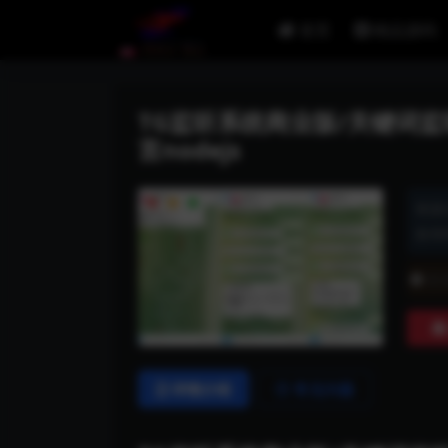
首页
精品源码
TG监听系统商业版/关键词监
言nodejs
资源
发布时
普
详情介绍
常见问题