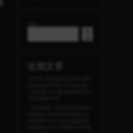
言
搜索
搜
索
近期文章
【代售】海外版综合交易所/服务
器java/后台管理vue/手机pc端
vue/美股/外汇/贵金属/数字货币/
现货/源码全开源
【会员免费】多语言交易所源码/
期权秒合约/杠杆合约/智能合约
投资理财+NTF+贷款+输赢控制/
服务端java/后台管理端vue/前端