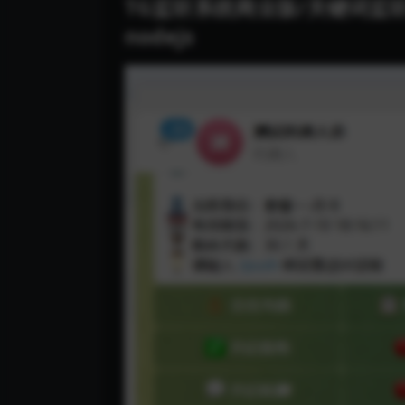
TG监听系统商业版/关键词监
nodejs