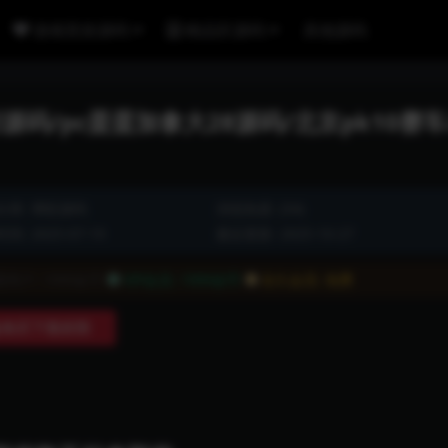
游戏竞技源码
精品区源码
其他源码
码/pc蛋蛋加拿大28源码/北京pk10赛车
分类:
博彩源码
浏览热度: (54)
间: 2025-07-19
最近更新: 2025-10-27
通用户:
1999金币
VIP会员:
1999金币
永久会员:
免费
购买下载权限