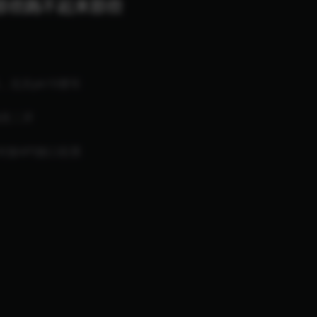
那些跑不起来那些
，北京pk10赛车
随意二开
接API接口彩票