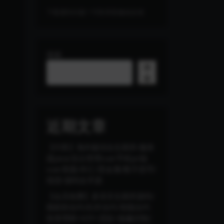
下载遇到问题？可联系客服或反馈
搜索
搜
索
近期文章
【代售】海外版综合交易所/服务
器java/后台管理vue/手机pc端
vue/美股/外汇/贵金属/数字货币/
现货/源码全开源
【会员免费】多语言交易所源码/
期权秒合约/杠杆合约/智能合约
投资理财+NTF+贷款+输赢控制/