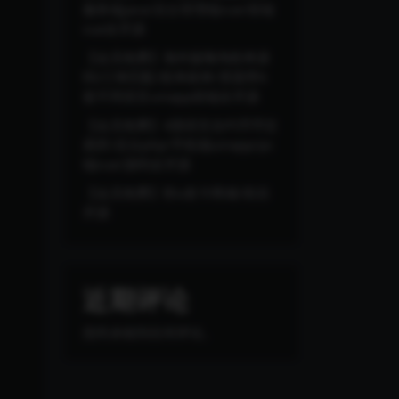
服务端java/后台管理端vue/前端
vue全开源
【会员免费】海外版嗨淘抢单源
码/订单匹配/抢单刷单/里面带6
套不同语言uniapp前端全开源
【会员免费】4国语言合约币币交
易所/后台php/手机端uinapp/pc
端vue/源码全开源
【会员免费】秒u发卡商城/前后
开源
近期评论
您尚未收到任何评论。