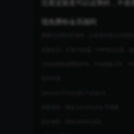
注意这套是可以运营的，不是
现免费给会员福利
番摊玩法时时彩源码，pc蛋蛋加拿大28源码
全新的UI，只有H5前端，PHP语言开发，
已经全部改成系统开奖，开奖采集正常，可对
演示环境
apache2.4+mysql5.7+php5.6
采集地址：域名+service.php 可更换
后台地址：域名/admin.php