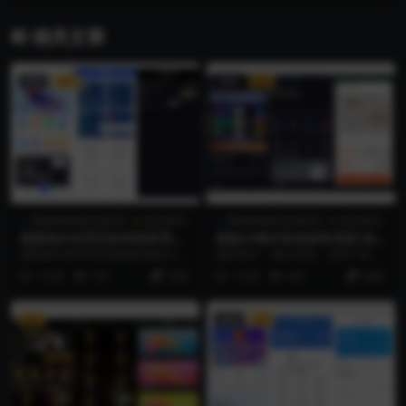
海外微交易系统/期货交易/带房间玩法
相关文章
置顶
VIP
置顶
VIP
商城淘客精品源码区
精品源码
商城淘客精品源码区
精品源码
新版海外多语言抢单刷单系统/
新版UI海外抢单刷单系统/连
订单自动匹配系统/叠加组/入
单卡单系统/后台派单/前端VU
新版海外多语言抢单刷单系统/订单
源码简介： 默认英语，关闭了多语
职生成/源码前后开源
E开源源码
自动匹配系统/叠加组/入职生成/源
言可自行开启 新增连单功能，前端
1 年前
153
3500
1 年前
443
4000
码前后开源 前...
带多语言包，其他...
VIP
置顶
VIP