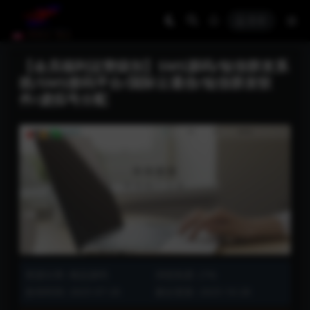
登录
【会员福利运营级别】SMS源码/短信群发系
统/SMS接码平台/国际云通信/短信群发软
件/虚拟号分配
资源分类:
精品源码
浏览热度: (74)
发布时间: 2025-07-26
最近更新: 2025-10-28