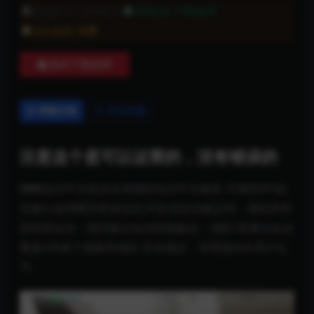
普通用户:
1999金币
VIP会员:
1999金币
永久会员:
免费
购买下载权限
详情介绍
常见问题
注意这个是可以运营的，没有错误的
SMS
短信平台提供全球国际短信平台服务,可调用API短
信接口或用网页群发短信,可发送短信验证码、通知类和
营销类短信；国内验证短信秒级触达；国际/港澳台短信
覆盖230多个国家和地区,安全稳定，深受国内外用户认
可。