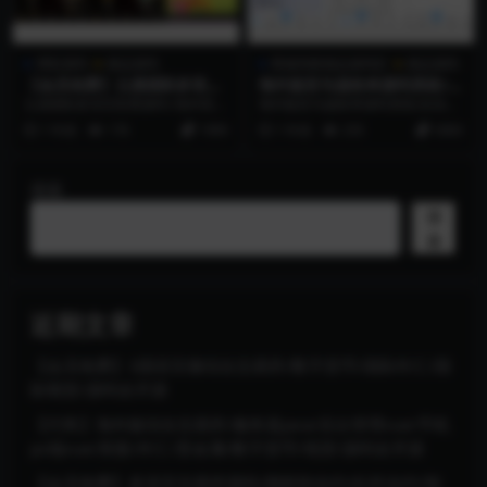
博彩源码
精品源码
商城淘客精品源码区
精品源码
【会员免费】云鼎国际多语言
海外版亚马逊抢单源码系统/自
彩票源码+海外彩票源码+无限
动抢单刷单/分组杀系统
云鼎国际多语言彩票源码+海外彩票
海外版亚马逊抢单源码系统/自动抢
加彩+代理系统+机器人自动下
源码+无限加彩+代理系统+机器人
单刷单/分组杀系统 系统全新二开了
1 年前
176
1999
1 年前
255
3000
注+批量预设开奖
自动下注+批量预...
前端UI ，源...
搜索
搜
索
近期文章
【会员免费】3国语言微综合交易所/数字货币/国际外汇/国
际期货/源码全开源
【代售】海外版综合交易所/服务器java/后台管理vue/手机
pc端vue/美股/外汇/贵金属/数字货币/现货/源码全开源
【会员免费】多语言交易所源码/期权秒合约/杠杆合约/智