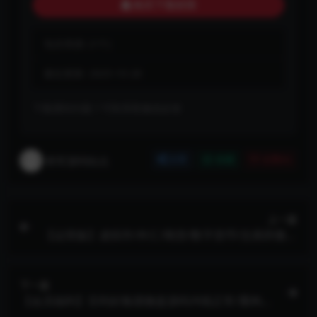
购买下载权限
包含资源:
(1个)
最近更新:
2025-10-28
下载遇到问题？可联系客服或反馈
将军源码站点
分享
收藏
点赞(
0
)
上一篇
【运营版】虚拟市/外汇/期货/数字货币/交易所微盘
微交易源码
下一篇
【会员福利】百利好集团微盘源码/K线正常/重构版