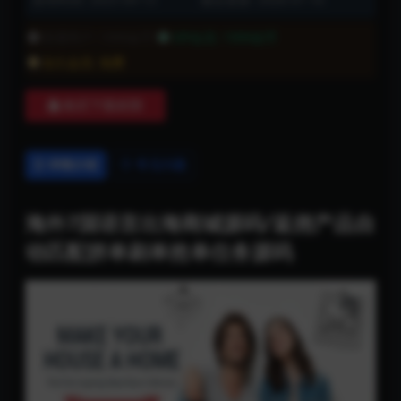
普通用户:
1999金币
VIP会员:
1999金币
永久会员:
免费
购买下载权限
详情介绍
常见问题
海外7国语言出海商城源码/返佣产品自
动匹配拼单刷单抢单任务源码