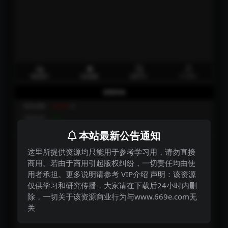
本站最新公告通知
这里所提供资源均只能用于参考学习用，请勿直接
商用。若由于商用引起版权纠纷，一切责任均由使
用者承担。更多说明请参考 VIP介绍 声明：该资源
仅供学习和研究传播，大家请在下载后24小时内删
除，一切关于该资源商业行为与www.669e.com无
关