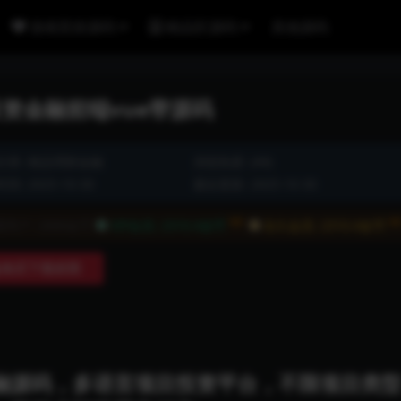
游戏竞技源码
精品区源码
其他源码
资金融前端vue带源码
分类:
精品理财金融
浏览热度: (49)
间: 2025-10-30
最近更新: 2025-10-30
8折
8
通用户:
2888金币
VIP会员:
2310.4金币
永久会员:
2310.4金币
购买下载权限
融源码，多语言项目投资平台，不限项目类