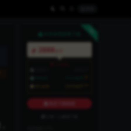
登录
下载
本资源需权限下载
2888
金币
VIP折扣
普通用户:
2888金币
折
8折
VIP会员:
2310.4金币
8折
永久会员:
2310.4金币
购买下载权限
已有
1
人解锁下载
型，
包含资源:
(1个)