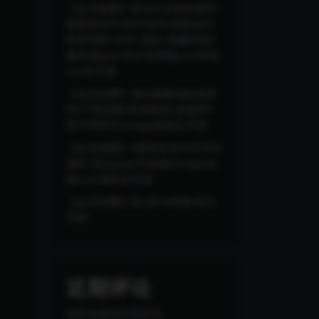
【会员免费】多语言交易所源码/
期权秒合约/杠杆合约/智能合约
投资理财+NTF+贷款+输赢控制/
服务端java/后台管理端vue/前端
vue全开源
【会员免费】海外版嗨淘抢单源
码/订单匹配/抢单刷单/里面带6
套不同语言uniapp前端全开源
【会员免费】4国语言合约币币交
易所/后台php/手机端uinapp/pc
端vue/源码全开源
【会员免费】秒u发卡商城/前后
开源
近期评论
您尚未收到任何评论。