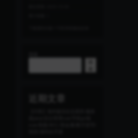
最近更新:
2025-10-30
累计销量:
1
下载遇到问题？可联系客服或反馈
搜索
搜
索
近期文章
【代售】海外版综合交易所/服务
器java/后台管理vue/手机pc端
vue/美股/外汇/贵金属/数字货币/
现货/源码全开源