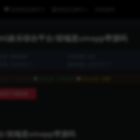
游戏竞技源码
精品区源码
其他源码
G娱乐综合平台/前端是uinapp带源码
分类:
博彩源码
浏览热度: (34)
间: 2026-02-11
最近更新: 2026-02-11
通用户:
1999金币
VIP会员:
1999金币
永久会员:
免费
购买下载权限
/前端是uinapp带源码