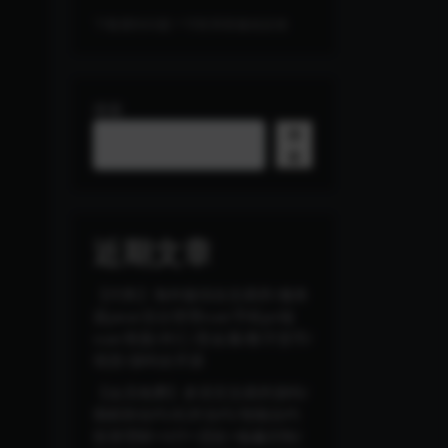
下载遇到问题？可联系客服或反馈
搜索
搜
索
近期文章
【代售】海外版综合交易所/服务
器java/后台管理vue/手机pc端
vue/美股/外汇/贵金属/数字货币/
现货/源码全开源
【会员免费】多语言交易所源码/
期权秒合约/杠杆合约/智能合约
投资理财+NTF+贷款+输赢控制/