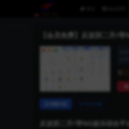
首页
精品源码
【会员免费】反波胆二开/带N
资源
发布时
普
详情介绍
常见问题
反波胆二开/带NG娱乐综合平台