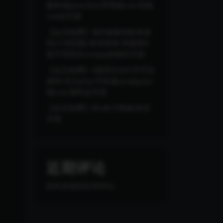
服务端java/后台管理端vue/前端
vue全开源
【会员免费】海外版嗨淘抢单源
码/订单匹配/抢单刷单/里面带6
套不同语言uniapp前端全开源
【会员免费】4国语言合约币币交
易所/后台php/手机端uinapp/pc
端vue/源码全开源
【会员免费】秒u发卡商城/前后
开源
近期评论
您尚未收到任何评论。