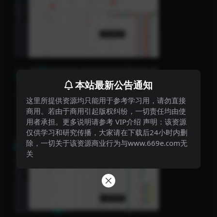
本站最新公告通知
这里所提供资源均只能用于参考学习用，请勿直接
商用。若由于商用引起版权纠纷，一切责任均由使
用者承担。更多说明请参考 VIP介绍 声明：该资源
仅供学习和研究传播，大家请在下载后24小时内删
除，一切关于该资源商业行为与www.669e.com无
关