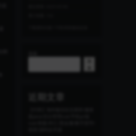
经成
最近更新:
2025-05-06
累计销量:
162
下载遇到问题？可联系客服或反馈
建
的网
搜索
搜
索
务
近期文章
【代售】海外版综合交易所/服务
器java/后台管理vue/手机pc端
vue/美股/外汇/贵金属/数字货币/
现货/源码全开源