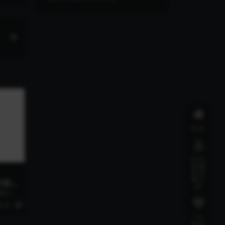
首页
php
搭建
技术
聊天
页漫画
群
三级分
漫画小说
号、支
45
20
TG
将军