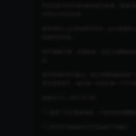
经过近多年的开发经验和技术积累，漫城C
为同行中的佼佼者。
程序体积小-gt;优化程序代码，运行速度快
站成本非常低。
MVC模板分离，内置标签，自定义函数标签
站。
程序易用性和功能上一直以来都积极采纳广
理念贯穿其中，保证每一位站长每一个环节
更新v2.5.3（2021-07-06）
* 1.修复了后台重复漫画、小说无法批量删
* 2.支付宝手机端支付方式改成了H5接口