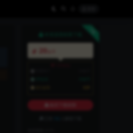
登录
下载
本资源需权限下载
20
金币
VIP折扣
普通用户:
20金币
VIP会员:
20金币
永久会员:
免费
购买下载权限
已有
162
人解锁下载
包含资源:
(1个)