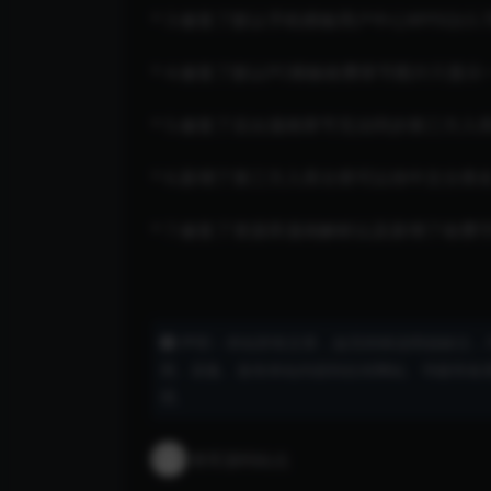
* 3.修复了默认手机模板用户中心MYSQL5.
* 4.修复了默认PC模板收费章节图片只显示
* 5.修复了后台漫画章节无法同步第三方入
* 6.新增了第三方入库分类可以传中文分
* 7.修复了资源库漫画解析以及新增了收费
声明：本站所有文章，如无特殊说明或标注，
用、采集、发布本站内容到任何网站、书籍等各
理。
将军源码站点