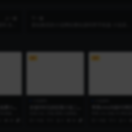
上一篇
下一篇
码 全程
某站购买的小说网站整站源码带手机版 小说采集
自动采集
工具+附完整搭建教程
VIP
VIP
小说源码
小说源码
机免费小说
价值500元的狂雨小说二
苹果cms内核H5网
html5
开版带数据打包/ThinkP
小说系统源码 支持
ML模板，
狂雨小说二开版 爱看小说网源码
苹果 cms 内核 H5 网页
板
HP内核小说网站源码
销与对接公众号
快速搭建小
全站带数据打包，ThinkPHP内核
系统源码，支持对接公众
0
49
20
1 年前
0
0
54
20
1 年前
0
0
...
小说网站源码。...
持三级分销，评...