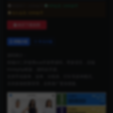
普通用户:
3200金币
VIP会员:
3200金币
永久会员:
3200金币
购买下载权限
详情介绍
常见问题
源码简介：
前端UI二开使用vue开发带源码，带多语言，后端
thinkphp框架，源码全开源。
支持手动派单、连单、分组杀、打针等多种模式。
支持多级权限管理，业务推广更加便捷。