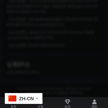
【会员免费】多语言交易所源码/期权秒合约/杠杆合约/智
能合约投资理财+NTF+贷款+输赢控制/服务端java/后台管
理端vue/前端vue全开源
【会员免费】海外版嗨淘抢单源码/订单匹配/抢单刷单/里
面带6套不同语言uniapp前端全开源
【会员免费】4国语言合约币币交易所/后台php/手机端
uinapp/pc端vue/源码全开源
【会员免费】秒u发卡商城/前后开源
近期评论
您尚未收到任何评论。
Copyright © 2023
RiPro-V5 Theme
- All rights reserved
京ICP备0000000号-1
京公网安备 00000000
ZH-CN
首页
分类
会员
我的