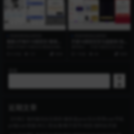
商城淘客精品源码区
商城淘客精品源码区
最新2开海外10国语言/奢侈品
开源16国语言亚马逊刷单/抢
tk刷单抢单/带爆单功能/前端
单/杀单商城系统源码
最新2开海外10国语言/奢侈品tk刷
源码简介： 开源16国语言亚马逊刷
uinapp带源码
单抢单/带爆单功能/前端uinapp带
单/抢单/杀单商城系统源码 功能：
6 月前
121
3500
1 年前
44
5000
源码
卡单打针、做...
搜索
搜
索
近期文章
【代售】海外版综合交易所/服务器java/后台管理vue/手机
pc端vue/美股/外汇/贵金属/数字货币/现货/源码全开源