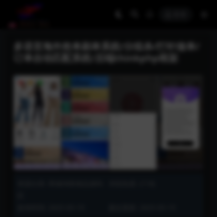
登录
多语言海外抢单刷单系统/分组杀/打针做单/
订单自动匹配系统/后端thinkphp框架
资源分类:
商城淘客精品源码
浏览热度: (118)
区
发布时间: 2025-05-19
最近更新: 2025-05-19