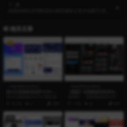
下一篇
股票债券投资理财源码/国内国际证券市场委托/投
资收益计算+万利宝借贷/前端 uniapp后端PHP
相关文章
VIP
商城淘客精品源码区
商城淘客精品源码区
新ui日语版刷单程序/打针/叠
【最新】短视频刷单抢单任务
加/做单/后台php/前台html
系统源码/带自动采集短视频/
新ui日语版刷单程序/打针/叠加/做
源码简介： 短视频刷单抢单任务系
可定制二开
单/后台php/前台html
统源码/带自动采集短视频/可定制二
10 月前
21
2888
1 年前
38
4000
开 短视频刷单...
置顶