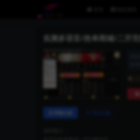
首页
精品源码
实测多语言/抢单商城/二开
资源
发布时
普
详情介绍
常见问题
源码简介：
多语言抢单商城二开完整代码