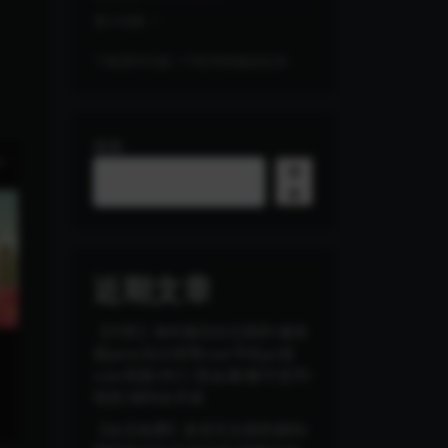
累计销量:
1
下载遇到问题？可联系客服或反馈
搜索
搜
索
近期文章
【代售】海外版综合交易所/服务
器java/后台管理vue/手机pc端
vue/美股/外汇/贵金属/数字货币/
现货/源码全开源
【会员免费】多语言交易所源码/