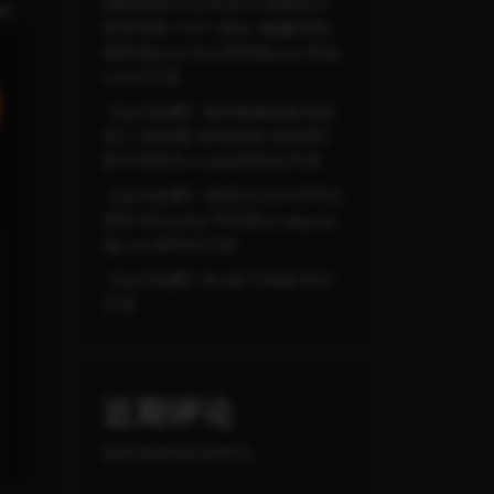
期权秒合约/杠杆合约/智能合约
投资理财+NTF+贷款+输赢控制/
服务端java/后台管理端vue/前端
vue全开源
【会员免费】海外版嗨淘抢单源
码/订单匹配/抢单刷单/里面带6
套不同语言uniapp前端全开源
【会员免费】4国语言合约币币交
易所/后台php/手机端uinapp/pc
端vue/源码全开源
【会员免费】秒u发卡商城/前后
开源
近期评论
您尚未收到任何评论。