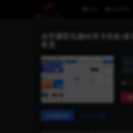
首页
精品源码
全开源亚马逊60关卡任务/
务员
资源
发布时
普
详情介绍
常见问题
全开源亚马逊60关卡任务/多语言海外抢单