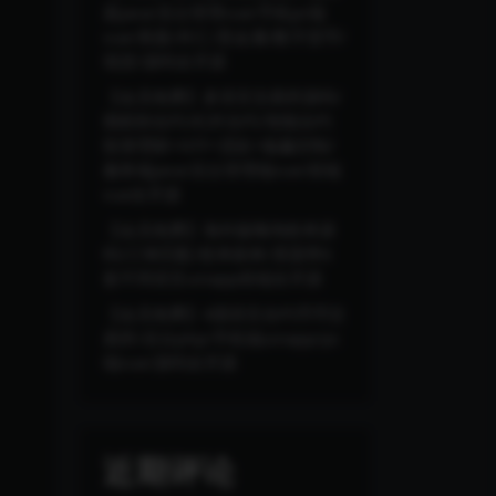
器java/后台管理vue/手机pc端
vue/美股/外汇/贵金属/数字货币/
现货/源码全开源
【会员免费】多语言交易所源码/
期权秒合约/杠杆合约/智能合约
投资理财+NTF+贷款+输赢控制/
服务端java/后台管理端vue/前端
vue全开源
【会员免费】海外版嗨淘抢单源
码/订单匹配/抢单刷单/里面带6
套不同语言uniapp前端全开源
【会员免费】4国语言合约币币交
易所/后台php/手机端uinapp/pc
端vue/源码全开源
近期评论