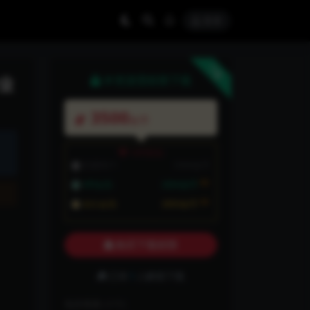
登录
下载
业
本资源需权限下载
3500
金币
VIP折扣
普通用户:
3500金币
8折
VIP会员:
2800金币
8折
永久会员:
2800金币
购买下载权限
已有
1
人解锁下载
包含资源:
(1个)