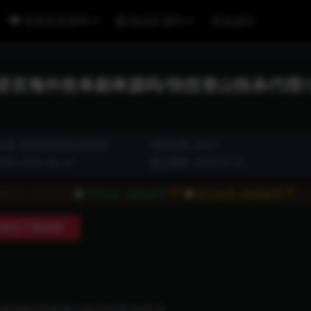
游戏竞技源码
精品区源码
其他源码
多语言海外抢单刷单源码/快投资山快杀代理/
分类:
商城淘客精品源码区
浏览热度: (250)
间: 2025-06-14
最近更新: 2026-07-31
8折
8折
通用户:
3500金币
VIP会员:
2800金币
永久会员:
2800金币
购买下载权限
刷单源码/快投资山快杀代理/业务员