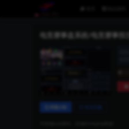
首页
精品源码
电竞赛事盘系统/电竞赛事投注竞
资源
发布时
普
详情介绍
常见问题
可前端vue源码，后端thinkphp框架