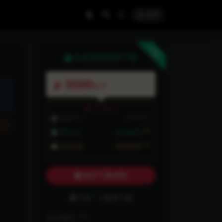
登录
下载
本资源需权限下载
3500
金币
VIP折扣
普通用户:
3500金币
7折
VIP会员:
2450金币
7折
永久会员:
2450金币
购买下载权限
已有
1
人解锁下载
包含资源:
(1个)