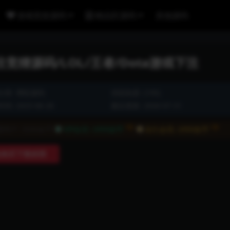
游戏竞技源码
精品区源码
其他源码
猜源码/LOL/王者/Dota游戏下注
分类:
博彩源码
浏览热度: (195)
间: 2025-06-26
最近更新: 2026-07-31
7折
7折
通用户:
3500金币
VIP会员:
2450金币
永久会员:
2450金币
购买下载权限