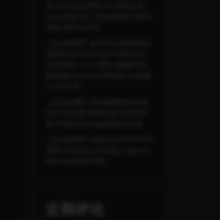
器java/后台管理vue/手机pc端
vue/美股/外汇/贵金属/数字货币/
现货/源码全开源
【会员免费】多语言交易所源码/
期权秒合约/杠杆合约/智能合约
投资理财+NTF+贷款+输赢控制/
服务端java/后台管理端vue/前端
vue全开源
【会员免费】海外版嗨淘抢单源
码/订单匹配/抢单刷单/里面带6
套不同语言uniapp前端全开源
【会员免费】4国语言合约币币交
易所/后台php/手机端uinapp/pc
端vue/源码全开源
近期评论