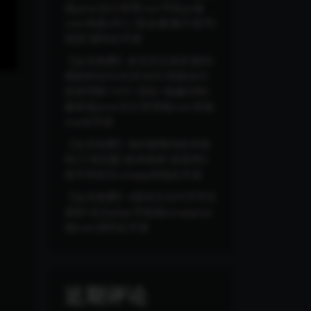
器java/后台管理vue/手机pc端
vue/美股/外汇/贵金属/数字货币/
现货/源码全开源
【会员免费】多语言交易所源码/
期权秒合约/杠杆合约/智能合约
投资理财+NTF+贷款+输赢控制/
服务端java/后台管理端vue/前端
vue全开源
【会员免费】海外版嗨淘抢单源
码/订单匹配/抢单刷单/里面带6
套不同语言uniapp前端全开源
【会员免费】4国语言合约币币交
易所/后台php/手机端uinapp/pc
端vue/源码全开源
近期评论