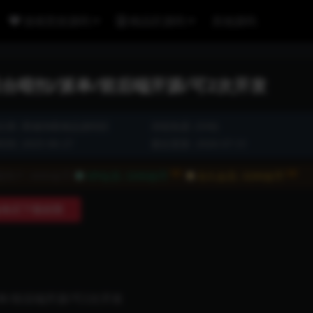
游戏竞技源码
精品区源码
其他源码
后台暗扣/派单/前后端开源/可2次开发
分类:
商城淘客精品源码区
浏览热度: (558)
间: 2025-06-27
最近更新: 2026-07-31
8折
8折
通用户:
4000金币
VIP会员:
3200金币
永久会员:
3200金币
购买下载权限
派单/前后端开源/可2次开发