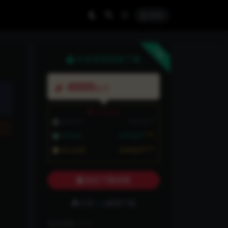
登录
下载
本资源需权限下载
4000
金币
VIP折扣
普通用户:
4000金币
8折
VIP会员:
3200金币
8折
永久会员:
3200金币
购买下载权限
已有
1
人解锁下载
包含资源:
(1个)