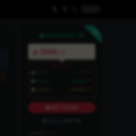
登录
下载
本资源需权限下载
3500
金币
VIP折扣
普通用户:
3500金币
7折
VIP会员:
2450金币
7折
永久会员:
2450金币
购买下载权限
已有
2
人解锁下载
包含资源:
(1个)