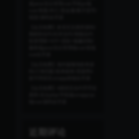
器java/后台管理vue/手机pc端
vue/美股/外汇/贵金属/数字货币/
现货/源码全开源
【会员免费】多语言交易所源码/
期权秒合约/杠杆合约/智能合约
投资理财+NTF+贷款+输赢控制/
服务端java/后台管理端vue/前端
vue全开源
【会员免费】海外版嗨淘抢单源
码/订单匹配/抢单刷单/里面带6
套不同语言uniapp前端全开源
【会员免费】4国语言合约币币交
易所/后台php/手机端uinapp/pc
端vue/源码全开源
近期评论