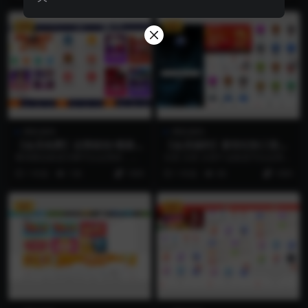
VIP
VIP
博彩源码
博彩源码
【会员免费】运营级别/最新C
【会员福利】新世纪快三彩票
7娱乐源码+28掼蛋玩法多彩种
系统源码/带控可预设改号/双
看清楚这套是完整可以运营的，所
注意 注意 注意!!! 这套是可以运营的
+NG接口+SG时时彩+开元棋
盘口/运营级/源码前后开源
有功能正常 最新C7娱乐源码+28掼
对接好接口就可以跑了 而且是前后
1 年前
136
1999
1 年前
98
1999
牌API+北京pk10赛车
蛋玩法多彩种+...
开源的！...
VIP
VIP