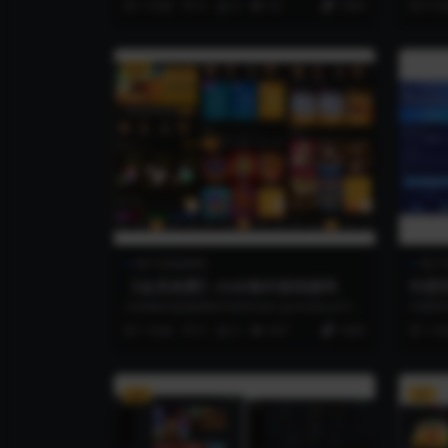
7 月前
0
0
53
1999
9 
VIP
电子游戏源码
电子
【会员免费】club海外游戏源码
印度双
D 红
club海外游戏源码/5d/k3/win go/node.js/US
印度双语
DT支付 N...
完整版
1 年前
0
0
507
1999
1 
VIP
VIP