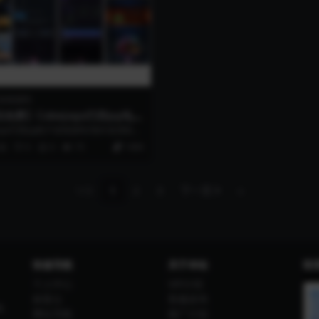
游戏源码
免费】Cokejogo巴西pg电子
源码/海外老虎机电子游戏/H5+
jogo巴西pg电子游戏源码/海外老虎机电
 前端vue编译后+后端PHP/修
5+PC端 前端vu...
年前
0
0
75
1999
片资源失效
1/3
1
2
3
下一页
»
快速导航
关于本站
联
个人中心
VIP介绍
标签云
客服咨询
载、
网址导航
推广计划