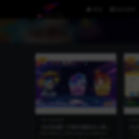
首页
精品源码
VIP
VIP
电子游戏源码
电子
【会员免费】h5新UI捕鱼达人网页
【会
注册版/已对接易支付/后台可控杀/
主小
h5新UI捕鱼达人网页注册版/已对接易支付
一个基
设置难度
值
戏。系