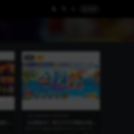
登录
置顶
VIP
电子游戏源码
精品源码
版/
【运营版本】第五代天天捕鱼全套源
码cocos creator+ts街机捕鱼源码
！！！
第五代天天捕鱼全套源码cocos creator+ts街
机捕鱼源码