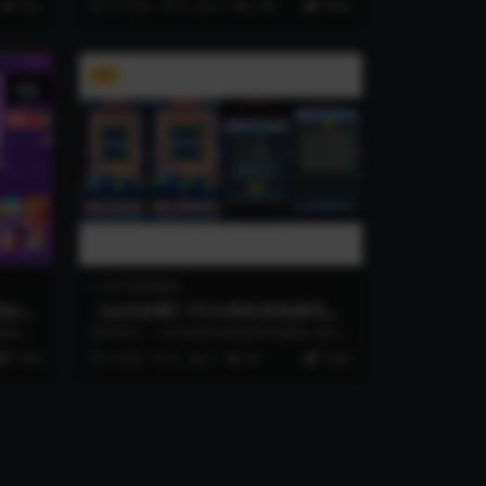
822
11 月前
0
0
149
4000
VIP
电子游戏源码
pg
【会员免费】H5水果机单独源码完
整版+易支付接口/后台可控杀！
源码 简
源码简介： H5水果机单独源码完整版+易支
...
付接口/后台可控杀！ 这个是网页版H5...
1999
1 年前
0
0
90
1999