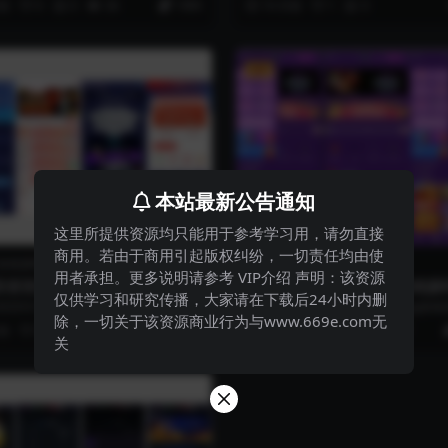
月前
0
0
36
1999
10 月前
1
0
VIP
本站最新公告通知
这里所提供资源均只能用于参考学习用，请勿直接
商用。若由于商用引起版权纠纷，一切责任均由使
游戏源码
精品源码
电子游戏源码
用者承担。更多说明请参考 VIP介绍 声明：该资源
语言红绿灯 印度语+英语K3 5
【会员免费】海外综合游戏源码
仅供学习和研究传播，大家请在下载后24小时内删
绿竞猜游戏/node源码、完整版
游戏源码
言K3 5D 红绿竞猜游戏/node源码、
源码简介： 海外综合游戏源码pg游戏
除，一切关于该资源商业行为与www.669e.com无
单测了下运行正常有兴趣的朋友自己研究
年前
0
0
292
1600
1 年前
0
0
417
关