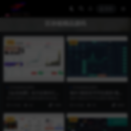
登录
区块链精品源码
VIP
VIP
区块链精品源码
区块链精品源码
【会员免费】东方证券外汇交
海外7国语言币币交易所/期权/
易所源码/恒生指数/英镑美元/
合约/新币申购/前端uinapp/p
东方证券外汇交易所源码/恒生指数/
海外7国语言币币交易所/期权/合约/
上证指数
c端vue/带源码
英镑美元/上证指数
新币申购/前端uinapp/pc端vue/带...
9 月前
42
1999
9 月前
35
3800
VIP
VIP