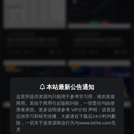
区块链精品源码
区块链精品源码
海外4国语言微交易所/秒合约/
八国语言海外微合约交易系统/
质压/行情一切正常/源码前后
云算矿机投资/IEO认购/源码
海外4国语言微交易所/秒合约/质压/
八国语言海外微合约交易系统/云算
开源
前后开源
行情一切正常/源码前后开源
矿机投资/IEO认购/源码前后开源 带
9 月前
31
3500
9 月前
42
2888
详细搭建教...
VIP
VIP
本站最新公告通知
这里所提供资源均只能用于参考学习用，请勿直接
商用。若由于商用引起版权纠纷，一切责任均由使
用者承担。更多说明请参考 VIP介绍 声明：该资源
区块链精品源码
区块链精品源码
仅供学习和研究传播，大家请在下载后24小时内删
【会员免费】超强智能先进/合
【会员免费】微盘微交易所系
除，一切关于该资源商业行为与www.669e.com无
约量化交易源码/前后开源
统源码 单控点控
超强智能先进/合约量化交易源码/前
微盘微交易所系统源码 单控点控
后开源
关
9 月前
26
1999
9 月前
35
1999