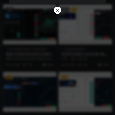
置顶
置顶
VIP
区块链精品源码
精品源码
区块链精品源码
最新2开版多语言海外交易所/
多语言交易所/合约交易+期权
永续合约/秒合约/锁仓挖矿/P
交易+币币交易+合约交易跟单
最新2开版多语言海外交易所/永续
行情，k线一切正常
C端/H5端/带uniapp源码
+锁仓挖矿+IEO申购+NFT盲盒
合约/秒合约/锁仓挖矿/前端uniapp
10 月前
144
6800
10 月前
224
7000
+双币理财+平台币发行+平台
带源码
币行情控制+机器人/pc端wap
端uniapp纯源码+后端PHP
VIP
VIP