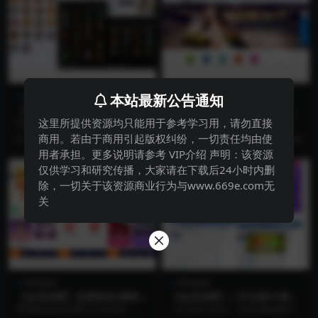
美盛/乐娱/可包网
博彩源码
本站最新公告通知
【会员免费】金沙娱乐现金盘
【会员免费】天恒系统，彩票
源码/金沙综合盘菠菜源码/体
娱乐菠菜源码+番滩玩法+棋牌
这里所提供资源均只能用于参考学习用，请勿直接
金沙娱乐现金盘源码/金沙综合盘菠
彩票丰富，彩种很全：极速赛车 秒
育真人棋牌电竞彩票电子/U币
+龙虎+采集修复系统彩/yk50
菜源码/体育真人棋牌电竞彩票电子/
速飞艇 香港六合彩 北京快乐8 秒速
商用。若由于商用引起版权纠纷，一切责任均由使
11 月前
77
1999
11 月前
74
1999
充值接 口/vip功能/代理推广
U币充值接口/...
28 快乐赛...
用者承担。更多说明请参考 VIP介绍 声明：该资源
仅供学习和研究传播，大家请在下载后24小时内删
VIP
VIP
除，一切关于该资源商业行为与www.669e.com无
关
博彩源码
博彩源码
【会员免费】运营级别/最新C
【会员免费】二开全新UI美化,
7娱乐源码+28掼蛋玩法多彩种
所有采集修复2BC源码完整版
看清楚这套是完整可以运营的，所
二开全新UI美化，所有采集修复2B