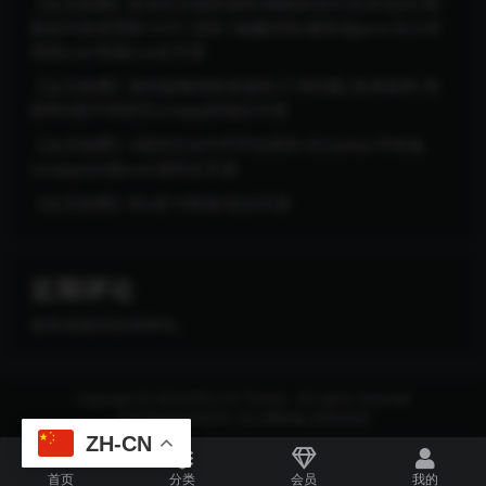
【会员免费】多语言交易所源码/期权秒合约/杠杆合约/智
能合约投资理财+NTF+贷款+输赢控制/服务端java/后台管
理端vue/前端vue全开源
【会员免费】海外版嗨淘抢单源码/订单匹配/抢单刷单/里
面带6套不同语言uniapp前端全开源
【会员免费】4国语言合约币币交易所/后台php/手机端
uinapp/pc端vue/源码全开源
【会员免费】秒u发卡商城/前后开源
近期评论
您尚未收到任何评论。
Copyright © 2023
RiPro-V5 Theme
- All rights reserved
京ICP备0000000号-1
京公网安备 00000000
ZH-CN
首页
分类
会员
我的