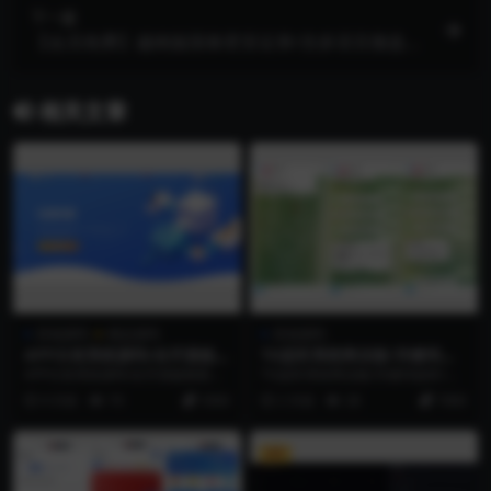
下一篇
【会员免费】越南版国泰君安证券/含多语言微盘微
交易所源码/前端html+后端PHP
相关文章
其他源码
精品源码
其他源码
APP分发系统源码/全开源超级
TG监听系统商业版/关键词监
签名/苹果安卓APP打包/附带
听/群监控/批量进群/后台可设
APP分发系统源码/全开源超级签名/
TG监听系统商业版/关键词监听/群
部署文档
置月卡充值/语言nodejs
苹果安卓APP打包/附带部署文档
监控/批量进群/后台可设置月卡充
9 月前
70
3500
2 月前
28
7000
值/语言nod...
VIP