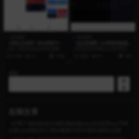
其他源码
其他源码
【埃及兄弟寄】售全球多平台
【会员免费】ios苹果浏览器漏
视频任务系统源码 – 全开源 |
洞/ios浏览器源码/多功能/苹
这是一套全新开发的全球化视频任
ios苹果浏览器漏洞/ios浏览器源码/
多语言 | VIP升级 | 2026新版
果漏洞源码
务系统源代码，支持主流短视频和
多功能/苹果漏洞源码
5 月前
59
13000
3 周前
64
1999
社交媒体平台的任务模...
搜索
搜
索
近期文章
【代售】海外版综合交易所/服务器java/后台管理vue/手机
pc端vue/美股/外汇/贵金属/数字货币/现货/源码全开源