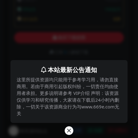
VIP会员:
1999金币
永久会员:
免费
购买下载权限
已有
3
人解锁下载
包含资源:
(1个)
本站最新公告通知
这里所提供资源均只能用于参考学习用，请勿直接
最近更新:
2025-10-27
商用。若由于商用引起版权纠纷，一切责任均由使
用者承担。更多说明请参考 VIP介绍 声明：该资源
累计销量:
3
仅供学习和研究传播，大家请在下载后24小时内删
除，一切关于该资源商业行为与www.669e.com无
下载遇到问题？可联系客服或反馈
关
将军源码站点
分享
收藏
点赞(
0
)