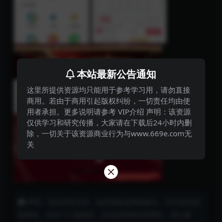
本站最新公告通知
这里所提供资源均只能用于参考学习用，请勿直接
商用。若由于商用引起版权纠纷，一切责任均由使
用者承担。更多说明请参考 VIP介绍 声明：该资源
仅供学习和研究传播，大家请在下载后24小时内删
除，一切关于该资源商业行为与www.669e.com无
关
声明：本站所有文章，如无特殊说明或标注，均为本站原
创发布。任何个人或组织，在未征得本站同意时，禁止复