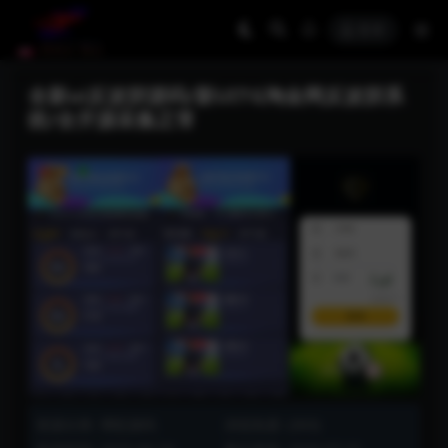
登录
全新ui反波胆源码/新UITG淘金网反波胆系
统/全开源采集正常
资源分类:
博彩源码
浏览热度: (303)