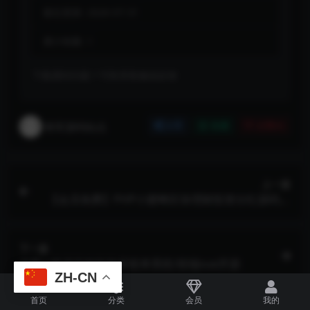
最近更新:
2026-07-31
累计销量:
1
下载遇到问题？可联系客服或反馈
将军源码站点
分享
收藏
点赞(
0
)
上一篇
【会员免费】PHP小蜜蜂区块理财投资分红源码完
整版+免签支付+搭建教程
下一篇
全新ui多语言电影刷单抢单系统/前端vue开源
ZH-CN
首页
分类
会员
我的
相关文章