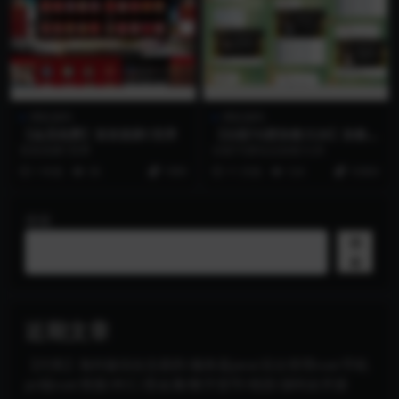
博彩源码
博彩源码
【会员免费】首发皇家C世界
【出租TG群加拿大28】加拿大
28/TG群玩法/开官方彩
首发皇家C世界
出租TG群玩法加拿大28
1 年前
36
1999
11 月前
124
10000
搜索
搜
索
近期文章
【代售】海外版综合交易所/服务器java/后台管理vue/手机
pc端vue/美股/外汇/贵金属/数字货币/现货/源码全开源