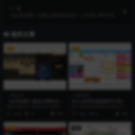
下一篇
【会员免费】完整运营版本蓝冠二次开发|高仿VR
风格
相关文章
VIP
VIP
博彩源码
博彩源码
【会员免费】微信H5腾讯分分
BCLC多语言彩票源码/中彩娱
彩竞猜平台源码
乐二开彩票/可加彩种+自动下
微信H5腾讯分分彩竞猜平台源码 微
BCLC多语言彩票源码/中彩娱乐二
注机器人+完整代理/前端html
信H5分分猜源码，附带后台管理，
开彩票/可加彩种+自动下注机器人
1 年前
55
1999
1 年前
51
1999
+后端php
有代理功能，5...
+完整代理/前...
VIP
置顶