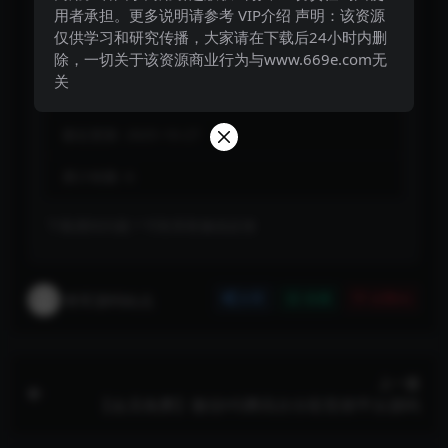
用者承担。更多说明请参考 VIP介绍 声明：该资源
仅供学习和研究传播，大家请在下载后24小时内删
已有
6
人解锁下载
除，一切关于该资源商业行为与www.669e.com无
关
包含资源:
(1个)
最近更新:
2025-10-27
累计销量:
6
下载遇到问题？可联系客服或反馈
将军源码站点
分享
收藏
点赞(
0
)
上一篇
【会员免费】微信H5腾讯分分彩竞猜平台源码