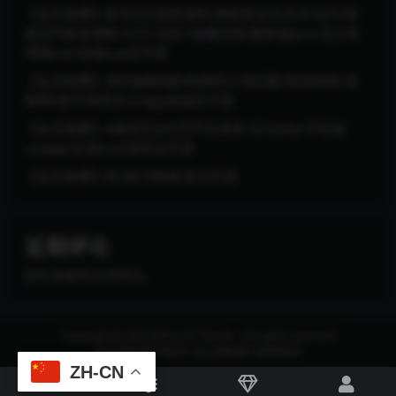
【会员免费】多语言交易所源码/期权秒合约/杠杆合约/智
能合约投资理财+NTF+贷款+输赢控制/服务端java/后台管
理端vue/前端vue全开源
【会员免费】海外版嗨淘抢单源码/订单匹配/抢单刷单/里
面带6套不同语言uniapp前端全开源
【会员免费】4国语言合约币币交易所/后台php/手机端
uinapp/pc端vue/源码全开源
【会员免费】秒u发卡商城/前后开源
近期评论
您尚未收到任何评论。
Copyright © 2023
RiPro-V5 Theme
- All rights reserved
京ICP备0000000号-1
京公网安备 00000000
ZH-CN