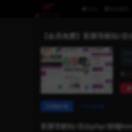
首页
精品源码
【会员免费】彩票导航站/后台p
资源
发布时
普
详情介绍
常见问题
彩票导航站/后台php/前端ht