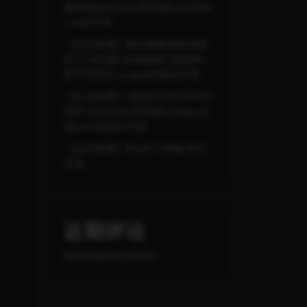
服务端java/后台管理端vue/前端
vue全开源
【会员免费】海外版嗨淘抢单源
码/订单匹配/抢单刷单/里面带6
套不同语言uniapp前端全开源
【会员免费】4国语言合约币币交
易所/后台php/手机端uinapp/pc
端vue/源码全开源
【会员免费】秒u发卡商城/前后
开源
近期评论
您尚未收到任何评论。