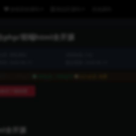
游戏竞技源码
精品区源码
其他源码
hp/前端html全开源
分类:
博彩源码
浏览热度: (18)
间: 2026-06-15
最近更新: 2026-06-15
通用户:
1999金币
VIP会员:
1999金币
永久会员:
免费
购买下载权限
ml全开源