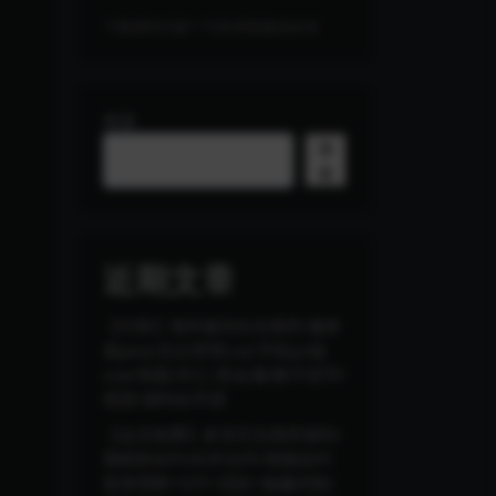
下载遇到问题？可联系客服或反馈
搜索
搜
索
近期文章
【代售】海外版综合交易所/服务
器java/后台管理vue/手机pc端
vue/美股/外汇/贵金属/数字货币/
现货/源码全开源
【会员免费】多语言交易所源码/
期权秒合约/杠杆合约/智能合约
投资理财+NTF+贷款+输赢控制/