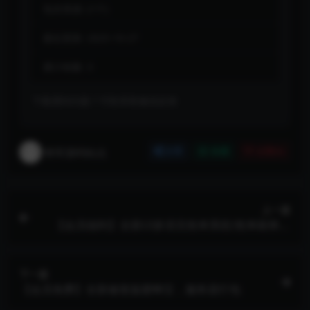
包含资源:
(1个)
最近更新:
2025-10-27
累计销量:
3
下载遇到问题？可联系客服或反馈
将军源码站点
分享
收藏
点赞(
0
)
上一篇
【会员福利】全新UI多语言抢单系统/抢单刷单源
码/单独代理后台/订单自动匹配系统
下一篇
【会员免费】全新修复版蜜蜂宝，服务器打包