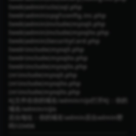
Iweb)admin\ciis(sql.php
Iweb\admin)cpgl\config.inc.php
Iweb)admin)include(mysqli.php
Iweb)admin)include(mysqlio.php
Iweb)admin)SecurityCard.php
Iweb\include(mysqli.php
Iweb\include(mysqlio.php
Iweb\include(mysqlis.php
(m\include(mysqli.php
(m\include(mysqlio.php
(m\include(mysqlis.php
KJ文件在你的域名/admin/cijs打开KJ：你的
域名/admin/cijis
后台地址：你的域名\admin后台admin密
码123456