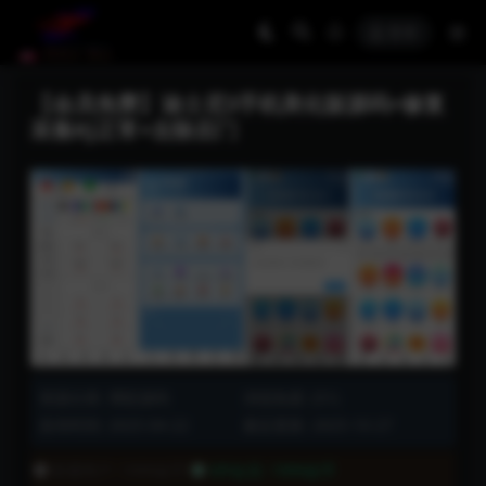
登录
【会员免费】迪士尼3手机美化版源码+修复
采集KJ正常+去除后门
资源分类:
博彩源码
浏览热度: (51)
发布时间: 2025-04-22
最近更新: 2025-10-27
普通用户:
1999金币
VIP会员:
1999金币