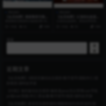
博彩源码
博彩源码
【会员免费】最新聚星完整源
【会员免费】云顶综合盘源码,
码 UI超级好看+对接NG接口
系统自带彩票,体育,带定位玩
最新聚星完整源码UI超级好看+对接
云顶综合盘源码，系统自带彩票，
+双玩系统
法和信用玩法,有七星彩
NG接口+双玩系统 今天这个UI太漂
体育，带定位玩法和信用玩法，有
1 年前
62
1999
1 年前
59
1999
亮了，不分...
七星彩 云顶综合盘源...
搜索
搜
索
近期文章
【会员免费】3国语言微综合交易所/数字货币/国际外汇/国
际期货/源码全开源
【代售】海外版综合交易所/服务器java/后台管理vue/手机
pc端vue/美股/外汇/贵金属/数字货币/现货/源码全开源
【会员免费】多语言交易所源码/期权秒合约/杠杆合约/智