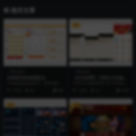
相关文章
VIP
博彩源码
博彩源码
运营级别的旅游版28
【会员免费】大富仿大发修复
版本
运营级别的旅游版28，带简单教
大富仿大发修复版本 02大哥给的投
程，，搭建好就可以运营 后台地
稿，修复了一些小问题，搭建起来
1 年前
64
888
1 年前
54
1999
址：域名/bzViT...
运行问题不大 之...
VIP
VIP