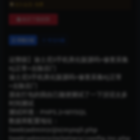
永久会员:
免费
购买下载权限
详情介绍
常见问题
运营级】迪士尼3手机美化版源码+修复采集
KJ正常+去除后门
迪士尼3手机美化版源码+修复采集KJ正常
+去除后门
朋友打包的我自己随便测试了一下没话太多
时间测试
测试环境：PHP5.2+MYSQL
数据库配置地址：
Iweb)admin)cijis(mysqli.php
Iweb\admin)ciis(lottery|config.inc.php