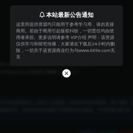
本站最新公告通知
这里所提供资源均只能用于参考学习用，请勿直接
商用。若由于商用引起版权纠纷，一切责任均由使
用者承担。更多说明请参考 VIP介绍 声明：该资源
仅供学习和研究传播，大家请在下载后24小时内删
除，一切关于该资源商业行为与www.669e.com无
关
.com/s/RtBZVv-vbOAv.html 提取码:4UKE
oller/Index.php 把里面注释删了就可以了
均为本站原创发布。任何个人或组织，在未征得本站同意时，禁止复制、
类媒体平台。如若本站内容侵犯了原著者的合法权益，可联系我们进行处