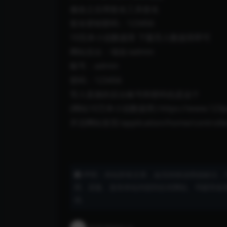
修改之后用签名工具签名
签名密钥密码：123456
10完本小说数据库 下载导入数据库即可
网站后台：域名/admin
账号：admin
密码：123456
导入直接的后台账号和密码也是这个
(网站10万本小说数据库) https://www.123pan
开启网站首页/application/home/contr
声明：本站所有文章，如无特殊说明或标注，
用、采集、发布本站内容到任何网站、书籍等各
理。