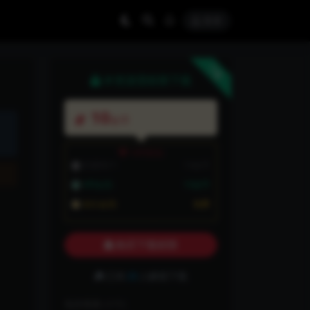
登录
下载
本资源需权限下载
10
金币
VIP折扣
普通用户:
10金币
VIP会员:
10金币
永久会员:
免费
购买下载权限
已有
20
人解锁下载
包含资源:
(1个)