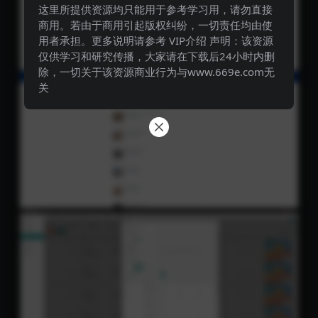
这里所提供资源均只能用于参考学习用，请勿直接
商用。若由于商用引起版权纠纷，一切责任均由使
用者承担。更多说明请参考 VIP介绍 声明：该资源
仅供学习和研究传播，大家请在下载后24小时内删
除，一切关于该资源商业行为与www.669e.com无
关