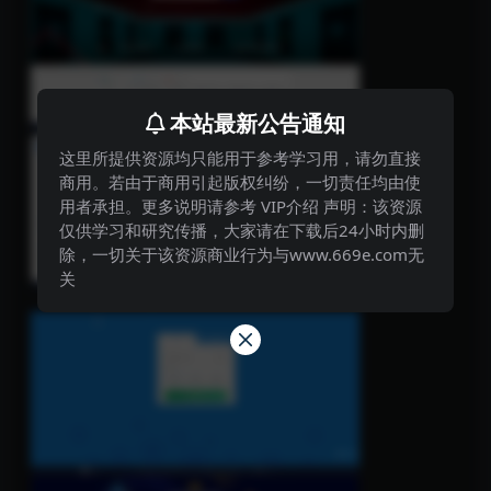
本站最新公告通知
这里所提供资源均只能用于参考学习用，请勿直接
商用。若由于商用引起版权纠纷，一切责任均由使
用者承担。更多说明请参考 VIP介绍 声明：该资源
仅供学习和研究传播，大家请在下载后24小时内删
除，一切关于该资源商业行为与www.669e.com无
关