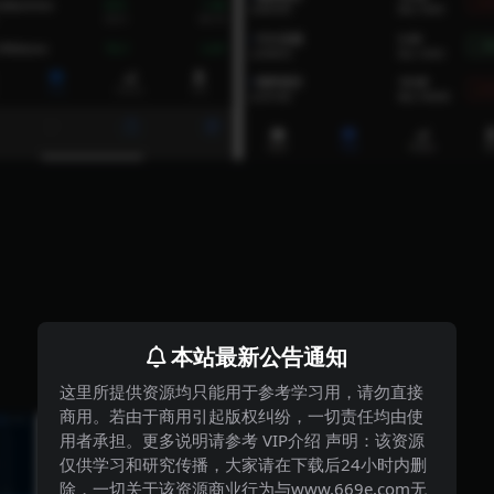
本站最新公告通知
这里所提供资源均只能用于参考学习用，请勿直接
商用。若由于商用引起版权纠纷，一切责任均由使
用者承担。更多说明请参考 VIP介绍 声明：该资源
仅供学习和研究传播，大家请在下载后24小时内删
除，一切关于该资源商业行为与www.669e.com无