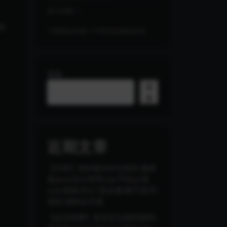
累计销量:
1
用
下载遇到问题？可联系客服或反馈
搜索
搜
索
近期文章
【代售】海外版综合交易所/服务
器java/后台管理vue/手机pc端
vue/美股/外汇/贵金属/数字货币/
现货/源码全开源
【会员免费】多语言交易所源码/