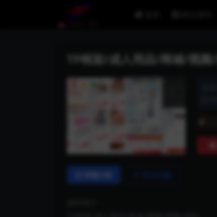
首页
精品源码
TP框架/成人用品/商城/视频
资源
发布时
普
详情介绍
常见问题
源码简介：
TP框架/成人用品/商城/视频/摆摊/源码