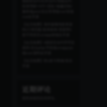
期权秒合约/杠杆合约/智能合约
投资理财+NTF+贷款+输赢控制/
服务端java/后台管理端vue/前端
vue全开源
【会员免费】海外版嗨淘抢单源
码/订单匹配/抢单刷单/里面带6
套不同语言uniapp前端全开源
【会员免费】4国语言合约币币交
易所/后台php/手机端uinapp/pc
端vue/源码全开源
【会员免费】秒u发卡商城/前后
开源
近期评论
您尚未收到任何评论。