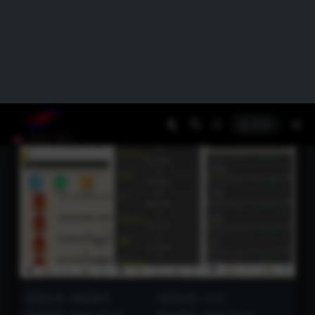
登录
土耳其全新ui反波胆源码/新UI淘金反波胆系
统/全开源采集正常
资源分类:
博彩源码
浏览热度: (313)