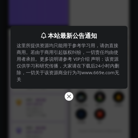
本站最新公告通知
这里所提供资源均只能用于参考学习用，请勿直接
商用。若由于商用引起版权纠纷，一切责任均由使
用者承担。更多说明请参考 VIP介绍 声明：该资源
仅供学习和研究传播，大家请在下载后24小时内删
除，一切关于该资源商业行为与www.669e.com无
关