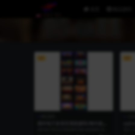
首页
精品源码
VIP
VIP
网站源码
小说
国外电子多语言系统源码/海外游戏
yg
源码
站源
国外电子多语言系统源码/海外游戏源码 具体
优点 
频
没有测，自行研究吧
录） 2